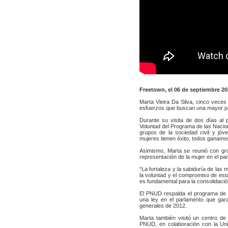
Freetown, el 06 de septiembre 20
Marta Vieira Da Silva, cinco veces
esfuerzos que buscan una mayor par
Durante su visita de dos días al 
Voluntad del Programa de las Nacion
grupos de la sociedad civil y jóve
mujeres tienen éxito, todos ganamo
Asimismo, Marta se reunió con gru
representación de la mujer en el p
“La fortaleza y la sabiduría de las 
la voluntad y el compromiso de es
es fundamental para la consolidación
El PNUD respalda el programa de 
una ley en el parlamento que gar
generales de 2012.
Marta también visitó un centro de
PNUD, en colaboración con la Univ