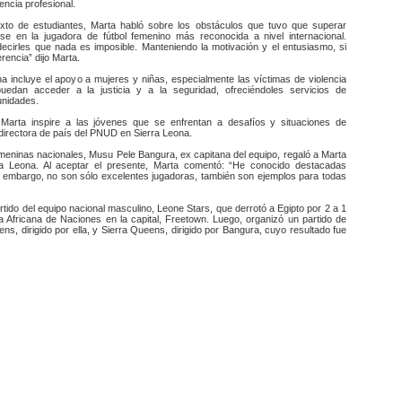
encia profesional.
to de estudiantes, Marta habló sobre los obstáculos que tuvo que superar
rse en la jugadora de fútbol femenino más reconocida a nivel internacional.
ecirles que nada es imposible. Manteniendo la motivación y el entusiasmo, si
encia” dijo Marta.
a incluye el apoyo a mujeres y niñas, especialmente las víctimas de violencia
edan acceder a la justicia y a la seguridad, ofreciéndoles servicios de
unidades.
arta inspire a las jóvenes que se enfrentan a desafíos y situaciones de
 directora de país del PNUD en Sierra Leona.
emeninas nacionales, Musu Pele Bangura, ex capitana del equipo, regaló a Marta
a Leona. Al aceptar el presente, Marta comentó: “He conocido destacadas
in embargo, no son sólo excelentes jugadoras, también son ejemplos para todas
 partido del equipo nacional masculino, Leone Stars, que derrotó a Egipto por 2 a 1
pa Africana de Naciones en la capital, Freetown. Luego, organizó un partido de
s, dirigido por ella, y Sierra Queens, dirigido por Bangura, cuyo resultado fue