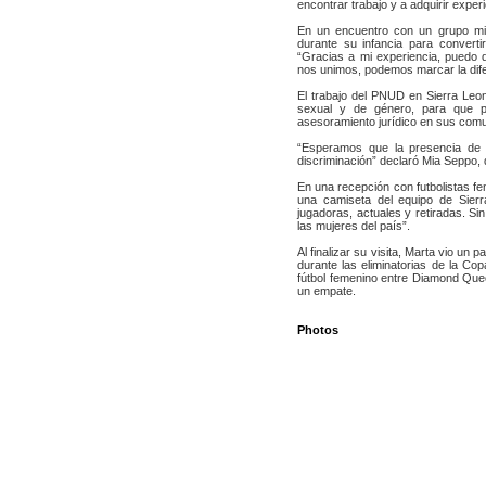
encontrar trabajo y a adquirir experi
En un encuentro con un grupo mix
durante su infancia para converti
“Gracias a mi experiencia, puedo d
nos unimos, podemos marcar la difer
El trabajo del PNUD en Sierra Leon
sexual y de género, para que pu
asesoramiento jurídico en sus com
“Esperamos que la presencia de M
discriminación” declaró Mia Seppo,
En una recepción con futbolistas f
una camiseta del equipo de Sierr
jugadoras, actuales y retiradas. S
las mujeres del país”.
Al finalizar su visita, Marta vio un
durante las eliminatorias de la Co
fútbol femenino entre Diamond Queen
un empate.
Photos