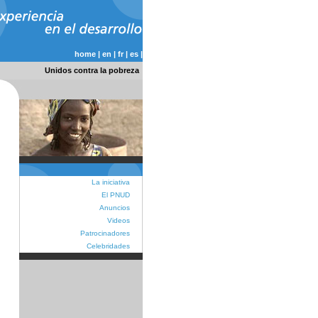
home
|
en
|
fr
|
es
|
Unidos contra la pobreza
La iniciativa
El PNUD
Anuncios
Videos
Patrocinadores
Celebridades