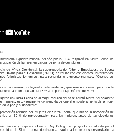
11
 nombrada jugadora mundial del año por la FIFA, respaldó en Sierra Leona los
ticipación de la mujer en cargos de toma de decisiones.
país de África Occidental, la superestrella del fútbol y Embajadora de Buena
es Unidas para el Desarrollo (PNUD), se reunió con estudiantes universitarios,
nes futbolistas femeninas, para transmitir el siguiente mensaje: “Cuando las
s”.
pos de mujeres, incluyendo parlamentarias, que ejercen presión para que la
arlamento aumente del actual 13 % a un porcentaje mínimo de 30 %.
mujeres de Sierra Leona es el mejor recurso del país” afirmó Marta. “Al observar
tas mujeres, estoy realmente convencida de que el empoderamiento de la mujer
 de la paz y el desarrollo”.
promoción liderado por mujeres de Sierra Leona, que busca la aprobación de
antice un 30 % de representación para las mujeres, antes de las elecciones
 orientación y empleo en Fourah Bay College, un proyecto respaldado por el
ersidad de Sierra Leona, destinado a ayudar a los jóvenes universitarios a