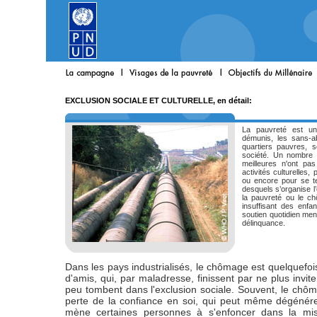
EXCLUSION SOCIALE ET CULTURELLE, en détail:
La pauvreté est une
démunis, les sans-ab
quartiers pauvres, 
société. Un nombre 
meilleures n'ont pa
activités culturelles,
ou encore pour se t
desquels s’organise l’
la pauvreté ou le c
insuffisant des enfa
soutien quotidien men
délinquance.
Dans les pays industrialisés, le chômage est quelquefoi
d'amis, qui, par maladresse, finissent par ne plus inv
peu tombent dans l'exclusion sociale. Souvent, le ch
perte de la confiance en soi, qui peut même dégénér
mène certaines personnes à s'enfoncer dans la mis