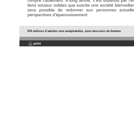
rompre l'isolement. A long terme, c’est toutefois par l
liens sociaux solides que suscite une société bienveilla
sera possible de redonner aux personnes actuell
perspectives d’épanouissement
876 millions d’adultes sont analphabètes, dont deux-tiers de femmes
print