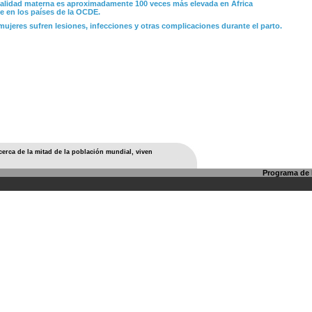
alidad materna es aproximadamente 100 veces más elevada en África
e en los países de la OCDE.
ujeres sufren lesiones, infecciones y otras complicaciones durante el parto.
cerca de la mitad de la población mundial, viven
Programa de l