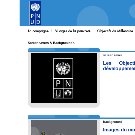
Screensavers & Backgrounds
screensaver
Les Object
développeme
background
Images du m