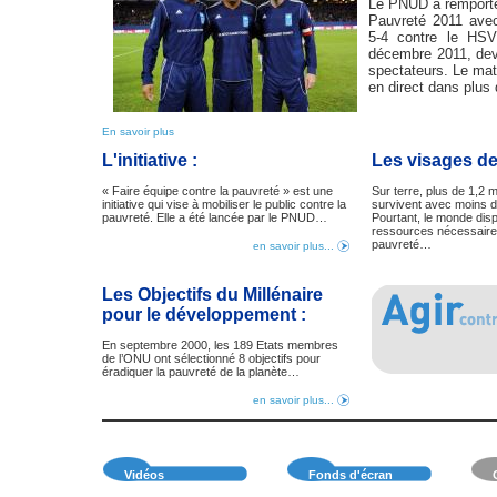
Le PNUD a remporté
Pauvreté 2011 avec
5-4 contre le HS
décembre 2011, dev
spectateurs. Le mat
en direct dans plus
En savoir plus
L'initiative :
Les visages de
« Faire équipe contre la pauvreté » est une
Sur terre, plus de 1,2 
initiative qui vise à mobiliser le public contre la
survivent avec moins d’
pauvreté. Elle a été lancée par le PNUD…
Pourtant, le monde dis
ressources nécessaires
pauvreté…
en savoir plus...
Les Objectifs du Millénaire
pour le développement :
En septembre 2000, les 189 Etats membres
de l’ONU ont sélectionné 8 objectifs pour
éradiquer la pauvreté de la planète…
en savoir plus...
Vidéos
Fonds d'écran