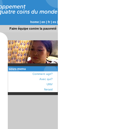
home
|
en
|
fr
|
es
|
Faire équipe contre la pauvreté
sous-menu
Comment agir?
Avec qui?
UNV
Netaid