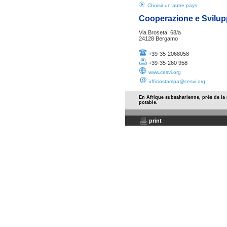
Choisir un autre pays
Cooperazione e Svilup
Via Broseta, 68/a
24128 Bergamo
+39-35-2068058
+39-35-260 958
www.cesvi.org
ufficiostampa@cesvi.org
En Afrique subsaharienne, près de la 
potable.
print