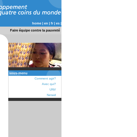
home
|
en
|
fr
|
es
|
Faire équipe contre la pauvreté
sous-menu
Comment agir?
Avec qui?
UNV
Netaid