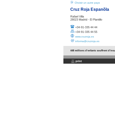
Choisir un autre pays
Cruz Roja Espanõla
Rafael Villa
28023 Madrid - El Plantillo
+34-91-335 44 44
+34-91-335 44 55
www.cruzroja.es
informa@cruzroja.es
448 millions d’enfants souffrent d’ins
print