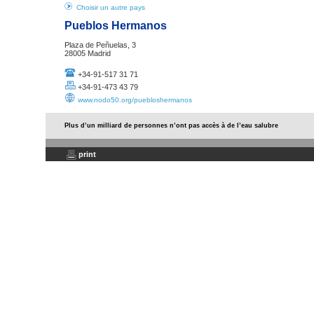
Choisir un autre pays
Pueblos Hermanos
Plaza de Peñuelas, 3
28005 Madrid
+34-91-517 31 71
+34-91-473 43 79
www.nodo50.org/puebloshermanos
Plus d’un milliard de personnes n’ont pas accès à de l’eau salubre
print