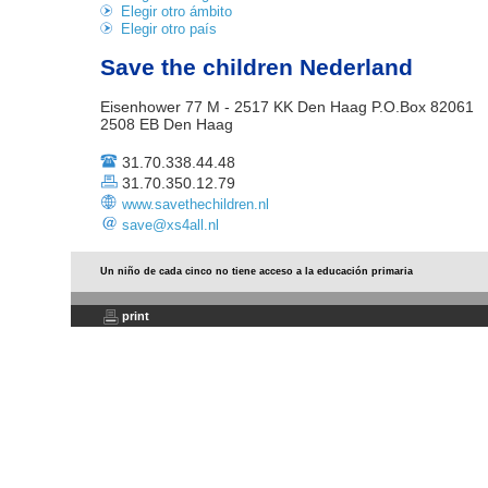
Elegir otro ámbito
Elegir otro país
Save the children Nederland
Eisenhower 77 M - 2517 KK Den Haag P.O.Box 82061
2508 EB Den Haag
31.70.338.44.48
31.70.350.12.79
www.savethechildren.nl
save@xs4all.nl
Un niño de cada cinco no tiene acceso a la educación primaria
print