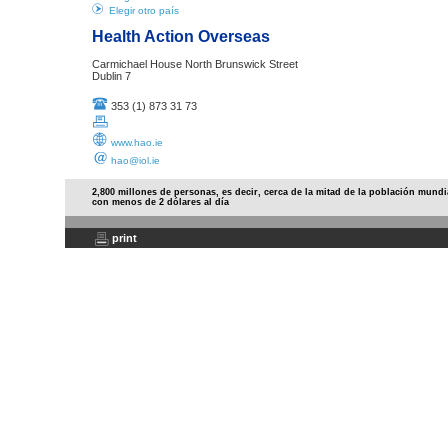
Elegir otro país
Health Action Overseas
Carmichael House North Brunswick Street
Dublin 7
353 (1) 873 31 73
www.hao.ie
hao@iol.ie
2,800 millones de personas, es decir, cerca de la mitad de la población mundi
con menos de 2 dólares al día
print