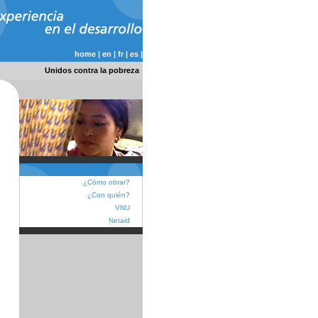
home
|
en
|
fr
|
es
|
Unidos contra la pobreza
¿Cómo obrar?
¿Con quién?
VNU
Netaid