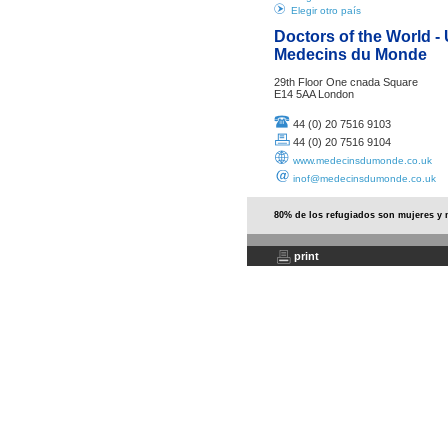
Elegir otro país
Doctors of the World -
Medecins du Monde
29th Floor One cnada Square
E14 5AA London
44 (0) 20 7516 9103
44 (0) 20 7516 9104
www.medecinsdumonde.co.uk
inof@medecinsdumonde.co.uk
80% de los refugiados son mujeres y 
print