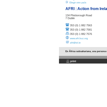
Elegir otro país
AFRI : Action from Irel
134 Phisborough Road
7 Dublin
353 (0) 1 882 7563
353 (0) 1 882 7581
353 (0) 1 882 7576
www.afri.buz.org
afri@iol.ie
En África subsahariana, una persona 
print