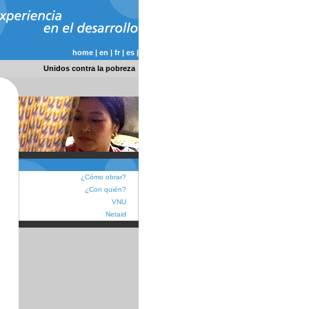
home
|
en
|
fr
|
es
|
Unidos contra la pobreza
¿Cómo obrar?
¿Con quién?
VNU
Netaid