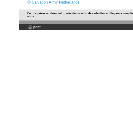
Salvation Army Netherlands
En los países en desarrollo, más de un niño de cada diez no llegará a cumplir
años.
print