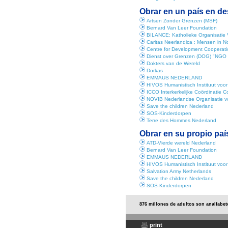
Obrar en un país en de
Artsen Zonder Grenzen (MSF)
Bernard Van Leer Foundation
BILANCE: Katholieke Organisatie
Caritas Neerlandica ; Mensen in 
Centre for Development Cooperati
Dienst over Grenzen (DOG) "NGO 
Dokters van de Wereld
Dorkas
EMMAUS NEDERLAND
HIVOS Humanistisch Instituut voo
ICCO Interkerkelijke Coördinatie 
NOVIB Nederlandse Organisatie vo
Save the children Nederland
SOS-Kinderdorpen
Terre des Hommes Nederland
Obrar en su propio paí
ATD-Vierde wereld Nederland
Bernard Van Leer Foundation
EMMAUS NEDERLAND
HIVOS Humanistisch Instituut voo
Salvation Army Netherlands
Save the children Nederland
SOS-Kinderdorpen
876 millones de adultos son analfabet
print