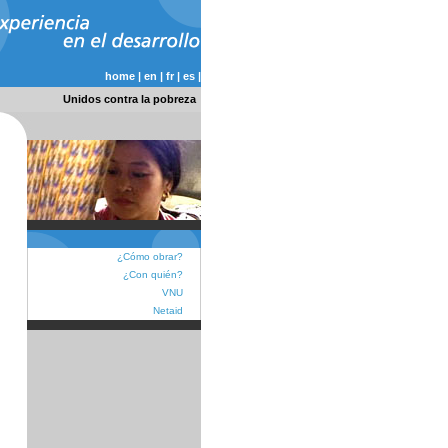
home
|
en
|
fr
|
es
|
Unidos contra la pobreza
¿Cómo obrar?
¿Con quién?
VNU
Netaid