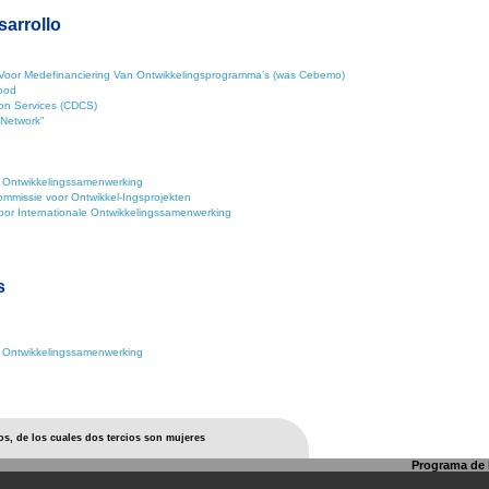
sarrollo
 Voor Medefinanciering Van Ontwikkelingsprogramma’s (was Cebemo)
Nood
on Services (CDCS)
Network"
r Ontwikkelingssamenwerking
Commissie voor Ontwikkel-Ingsprojekten
or Internationale Ontwikkelingssamenwerking
s
r Ontwikkelingssamenwerking
os, de los cuales dos tercios son mujeres
Programa de l